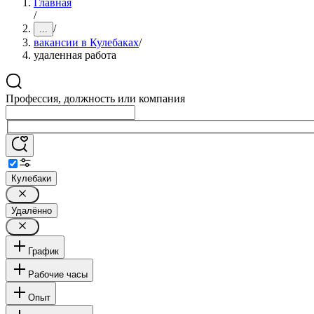
Главная
/
/
...
вакансии в Кулебаках
/
удаленная работа
Профессия, должность или компания
Кулебаки
Удалённо
График
Рабочие часы
Опыт