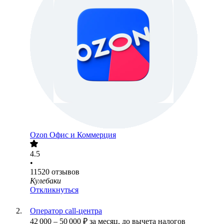
Ozon Офис и Коммерция
4.5
•
11520
отзывов
Кулебаки
Откликнуться
Оператор call-центра
42 000
–
50 000
₽
за месяц,
до вычета налогов