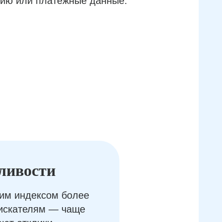
ию или платёжные данные.
ливости
им индексом более
оискателям — чаще