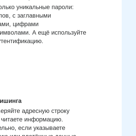
олько уникальные пароли:
лов, с заглавными
ами, цифрами
имволами. А ещё используйте
утентификацию.
фишинга
еряйте адресную строку
м читаете информацию.
льно, если указываете