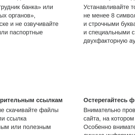
трудник банка» или
Устанавливайте т
ых органов»,
не менее 8 симво
ске и не озвучивайте
и строчными букв
или паспортные
и специальными с
двухфакторную а
озрительным ссылкам
Остерегайтесь 
не скачивайте файлы
Внимательно пров
ли ссылка
сайта, на которо
ным или полезным
Особенно внимате