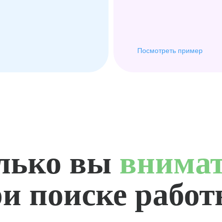
Посмотреть пример
лько вы
внима
и поиске рабо