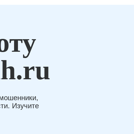
оту
h.ru
-мошенники,
ти. Изучите