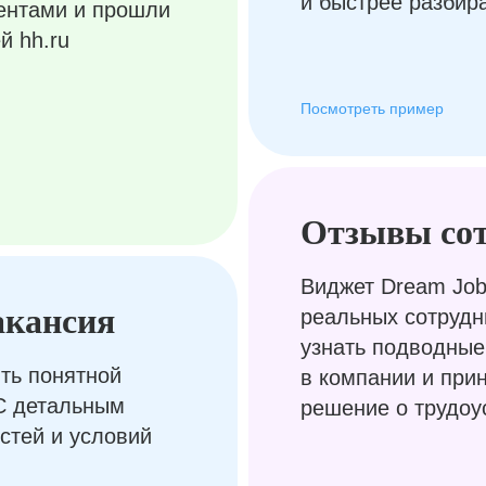
и быстрее разбир
ентами и прошли
й hh.ru
Посмотреть пример
Отзывы со
Виджет Dream Job
акансия
реальных сотрудн
узнать подводные
ть понятной
в компании и при
С детальным
решение о трудоу
стей и условий