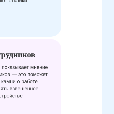
ают отклики
трудников
 показывает мнение
иков — это поможет
 камни о работе
нять взвешенное
стройстве