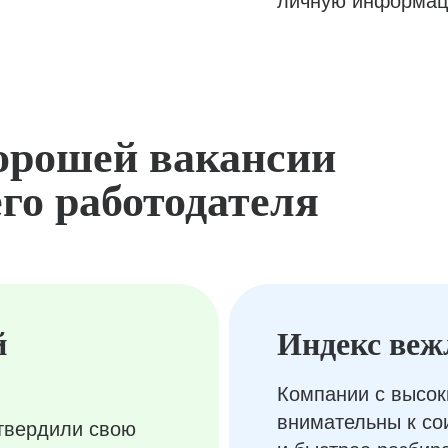
личную информац
орошей вакансии
го работодателя
й
Индекс веж
Компании с высок
внимательны к с
твердили свою