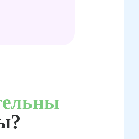
тельны
ты?