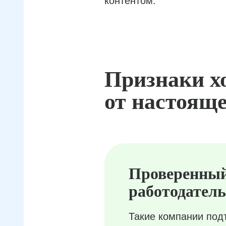
контентом.
Признаки х
от настояще
Проверенны
работодатель
Такие компании под