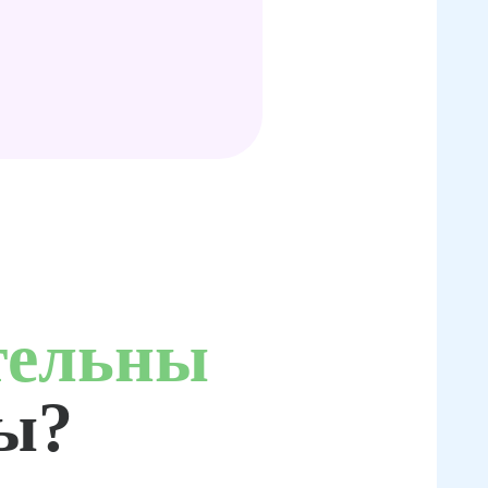
тельны
ты?