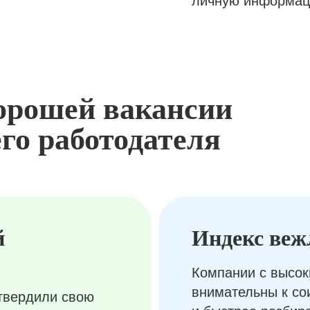
личную информац
орошей вакансии
го работодателя
й
Индекс веж
Компании с высок
внимательны к с
твердили свою