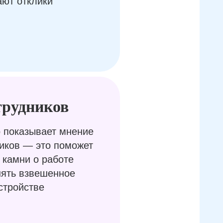
ают отклики
трудников
 показывает мнение
иков — это поможет
 камни о работе
нять взвешенное
стройстве