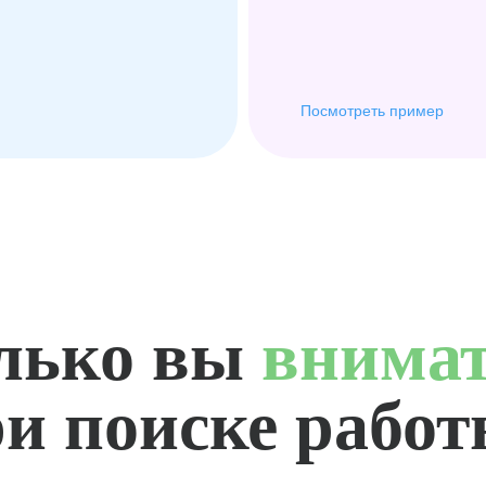
Посмотреть пример
лько вы
внима
и поиске рабо