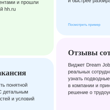
и быстрее разбир
ентами и прошли
й hh.ru
Посмотреть пример
Отзывы со
Виджет Dream Job
акансия
реальных сотрудн
узнать подводные
ть понятной
в компании и при
С детальным
решение о трудоу
стей и условий