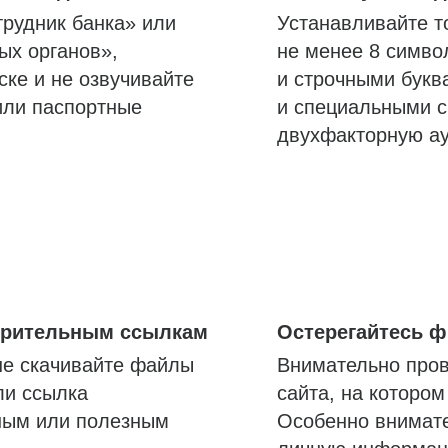
трудник банка» или
Устанавливайте т
ых органов»,
не менее 8 симво
ске и не озвучивайте
и строчными букв
или паспортные
и специальными с
двухфакторную а
озрительным ссылкам
Остерегайтесь 
не скачивайте файлы
Внимательно пров
ли ссылка
сайта, на которо
ным или полезным
Особенно внимате