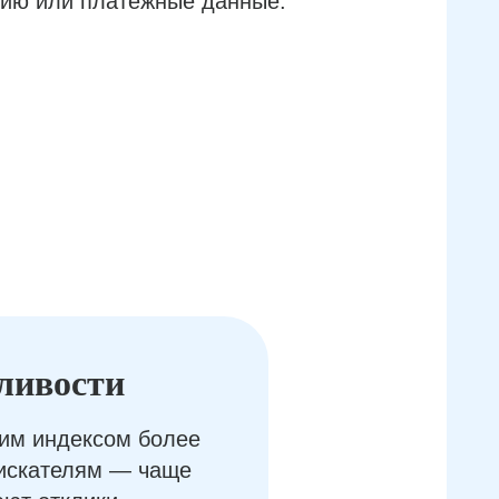
ию или платёжные данные.
ливости
им индексом более
оискателям — чаще