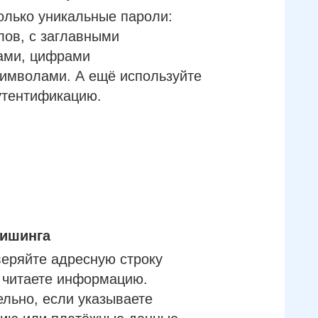
олько уникальные пароли:
лов, с заглавными
ами, цифрами
имволами. А ещё используйте
утентификацию.
фишинга
еряйте адресную строку
м читаете информацию.
льно, если указываете