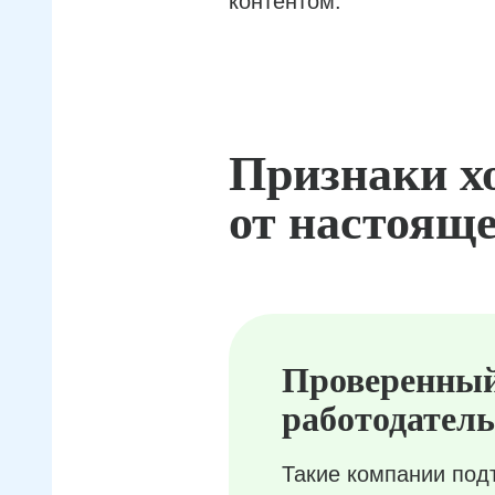
контентом.
Признаки х
от настояще
Проверенны
работодатель
Такие компании под