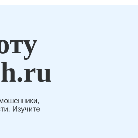
оту
h.ru
-мошенники,
ти. Изучите