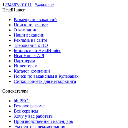
1
2
3
4
5
6
7
8
9
10
11
...
54
дальше
HeadHunter
Размещение вакансий
Поиск по резюме
О компании
Наши вакансии
Реклама на сайте
Требования к ПО
Безопасный HeadHunter
HeadHunter API
Партнерам
Инвесторам
Каталог компаний
Поиск по вакансиям в Кулебаках
Сетка: соцсеть для нетворкинга
Соискателям
hh PRO
Готовое резюме
Все сервисы
Хочу у вас работать
Производственный календарь
Экспертная рекомендация