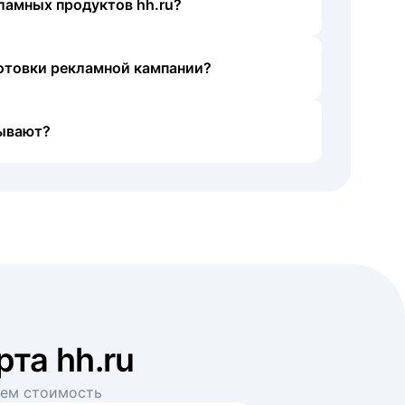
ламных продуктов hh.ru?
готовки рекламной кампании?
ывают?
рта hh.ru
аем стоимость