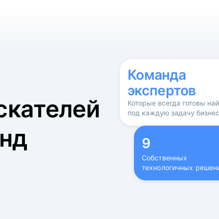
б
Команда
экспертов
скателей
Которые всегда готовы на
под каждую задачу бизне
нд
9
Собственных
технологичных решен