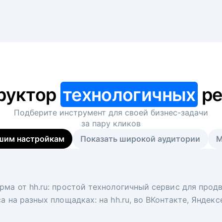
руктор
технологичных
ре
Подберите инструмент для своей
бизнес-задачи
за пару кликов
шим настройкам
Показать широкой аудитории
М
я
 рекрутер
рма от hh.ru: простой технологичный сервис для прод
 для вакансий на главной странице hh.ru. Увеличивает
под ключ. Решите, сколько кандидатов и когда вам нуж
а на разных площадках: на hh.ru, во ВКонтакте, Яндек
ологи, рекрутеры и проектные менеджеры hh.ru с цел
тов