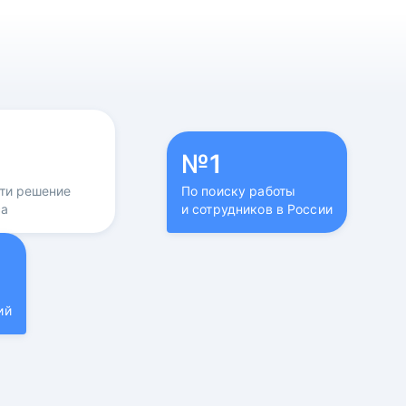
№1
йти решение
По поиску работы
са
и сотрудников в России
ий