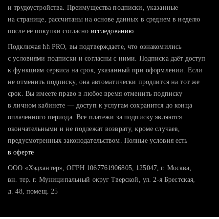
тратите много времени на поиск и вручную поднимаете
и трудоустройства. Преимущества подписки, указанные
резюме
на странице, рассчитаны на основе данных в среднем в неделю
после её покупки согласно
хотите сравнить себя с конкурентами и оценить шансы
исследованию
Подключая hh PRO, вы подтверждаете, что ознакомились
с условиями подписки и согласны с ними. Подписка даёт доступ
к функциям сервиса на срок, указанный при оформлении. Если
не отменить подписку, она автоматически продлится на тот же
срок. Вы имеете право в любое время отменить подписку
в личном кабинете — доступ к услугам сохранится до конца
оплаченного периода. Все платежи за подписку являются
окончательными и не подлежат возврату, кроме случаев,
предусмотренных законодательством. Полные условия есть
в оферте
ООО «Хэдхантер», ОГРН 1067761906805, 125047, г. Москва,
вн. тер. г. Муниципальный округ Тверской, ул. 2-я Брестская,
д. 48, помещ. 25