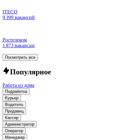
ITECO
9 399 вакансий
Ростелеком
1 873 вакансии
Посмотреть все
Популярное
Работа из дома
Подработка
Курьер
Водитель
Продавец
Кассир
Администратор
Оператор
Менеджер