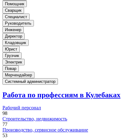
Помощник
Сварщик
Специалист
Руководитель
Инженер
Директор
Кладовщик
Юрист
Грузчик
Электрик
Повар
Мерчендайзер
Системный администратор
Работа по профессиям в Кулебаках
Рабочий персонал
98
Строительство, недвижимость
77
Производство, сервисное обслуживание
53